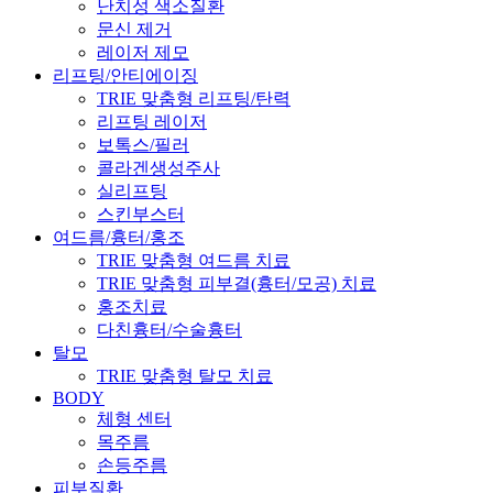
난치성 색소질환
문신 제거
레이저 제모
리프팅/안티에이징
TRIE 맞춤형 리프팅/탄력
리프팅 레이저
보톡스/필러
콜라겐생성주사
실리프팅
스킨부스터
여드름/흉터/홍조
TRIE 맞춤형 여드름 치료
TRIE 맞춤형 피부결(흉터/모공) 치료
홍조치료
다친흉터/수술흉터
탈모
TRIE 맞춤형 탈모 치료
BODY
체형 센터
목주름
손등주름
피부질환