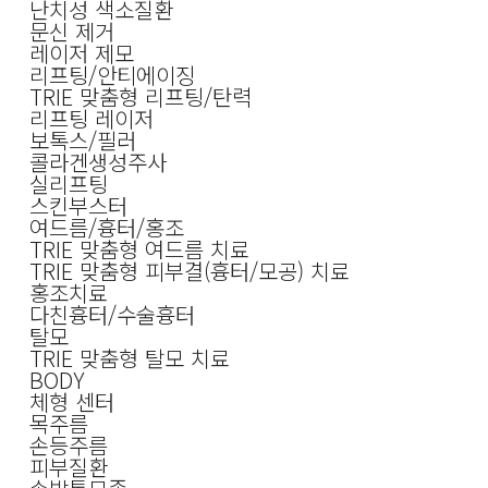
난치성 색소질환
문신 제거
레이저 제모
리프팅/안티에이징
TRIE 맞춤형 리프팅/탄력
리프팅 레이저
보톡스/필러
콜라겐생성주사
실리프팅
스킨부스터
여드름/흉터/홍조
TRIE 맞춤형 여드름 치료
TRIE 맞춤형 피부결(흉터/모공) 치료
홍조치료
다친흉터/수술흉터
탈모
TRIE 맞춤형 탈모 치료
BODY
체형 센터
목주름
손등주름
피부질환