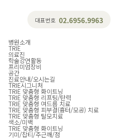
02.6956.9963
대표번호
병원소개
TRIE
의료진
학술강연활동
프리미엄장비
공간
진료안내/오시는길
TRIE시그니처
TRIE 맞춤형 화이트닝
TRIE 맞춤형 리프팅/탄력
TRIE 맞춤형 여드름 치료
TRIE 맞춤형 피부결(흉터/모공) 치료
TRIE 맞춤형 탈모치료
색소/미백
TRIE 맞춤형 화이트닝
기미/잡티/주근깨/점