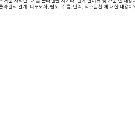
'뜨거운 자외선! 내 몸 콜라겐을 지켜라' 편에 인터뷰 및 자문 한 내
콜라겐의 관계, 피부노화, 탈모, 주름, 탄력, 색소질환 에 대한 내용