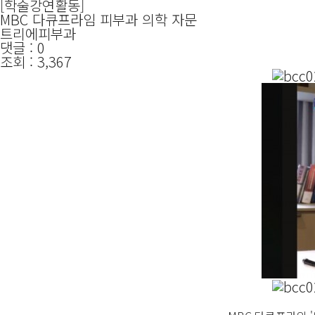
[학술강연활동]
MBC 다큐프라임 피부과 의학 자문
트리에피부과
댓글 : 0
조회 : 3,367