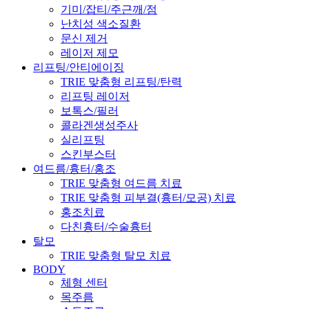
기미/잡티/주근깨/점
난치성 색소질환
문신 제거
레이저 제모
리프팅/안티에이징
TRIE 맞춤형 리프팅/탄력
리프팅 레이저
보톡스/필러
콜라겐생성주사
실리프팅
스킨부스터
여드름/흉터/홍조
TRIE 맞춤형 여드름 치료
TRIE 맞춤형 피부결(흉터/모공) 치료
홍조치료
다친흉터/수술흉터
탈모
TRIE 맞춤형 탈모 치료
BODY
체형 센터
목주름