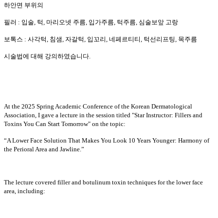
하안면 부위의
필러 : 입술, 턱, 마리오넷 주름, 입가주름, 턱주름, 심술보앞 고랑
보톡스 : 사각턱, 침샘, 자갈턱, 입꼬리, 네페르티티, 턱선리프팅, 목주름
시술법에 대해 강의하였습니다.
At the 2025 Spring Academic Conference of the Korean Dermatological
Association, I gave a lecture in the session titled "Star Instructor: Fillers and
Toxins You Can Start Tomorrow" on the topic:
“A Lower Face Solution That Makes You Look 10 Years Younger: Harmony of
the Perioral Area and Jawline.”
The lecture covered filler and botulinum toxin techniques for the lower face
area, including: