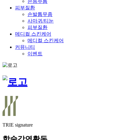
손등주름
피부질환
손발톱무좀
사마귀/티눈
피부질환
메디컬 스킨케어
메디컬 스킨케어
커뮤니티
이벤트
TRIE signature
학술강연활동