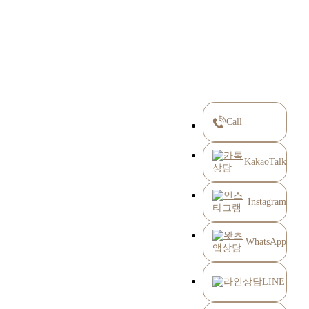
Call
KakaoTalk
Instagram
WhatsApp
LINE