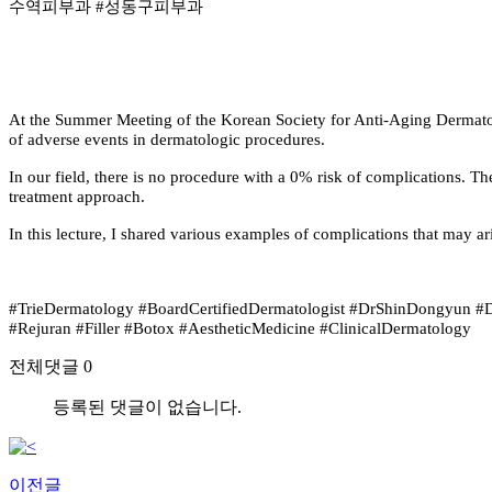
수역피부과 #성동구피부과
At the Summer Meeting of the Korean Society for Anti-Aging Dermato
of adverse events in dermatologic procedures.
In our field, there is no procedure with a 0% risk of complications. T
treatment approach.
In this lecture, I shared various examples of complications that may a
#TrieDermatology #BoardCertifiedDermatologist #DrShinDongyun #
#Rejuran #Filler #Botox #AestheticMedicine #ClinicalDermatology
전체댓글 0
등록된 댓글이 없습니다.
이전글