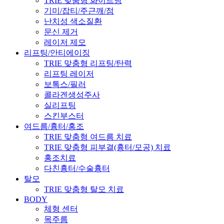
TRIE 맞춤형 화이트닝
기미/잡티/주근깨/점
난치성 색소질환
문신 제거
레이저 제모
리프팅/안티에이징
TRIE 맞춤형 리프팅/탄력
리프팅 레이저
보톡스/필러
콜라겐생성주사
실리프팅
스킨부스터
여드름/흉터/홍조
TRIE 맞춤형 여드름 치료
TRIE 맞춤형 피부결(흉터/모공) 치료
홍조치료
다친흉터/수술흉터
탈모
TRIE 맞춤형 탈모 치료
BODY
체형 센터
목주름