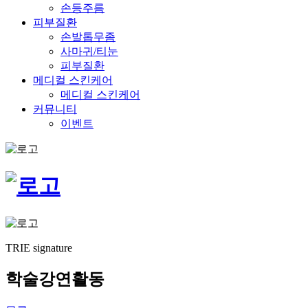
손등주름
피부질환
손발톱무좀
사마귀/티눈
피부질환
메디컬 스킨케어
메디컬 스킨케어
커뮤니티
이벤트
TRIE signature
학술강연활동